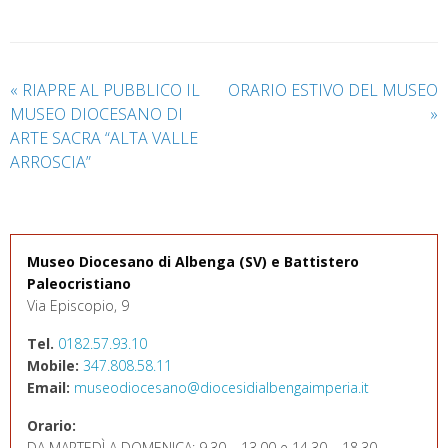
«
RIAPRE AL PUBBLICO IL
ORARIO ESTIVO DEL MUSEO
MUSEO DIOCESANO DI
»
ARTE SACRA “ALTA VALLE
ARROSCIA”
Museo Diocesano di Albenga (SV) e Battistero
Paleocristiano
Via Episcopio, 9
Tel.
0182.57.93.10
Mobile:
347.808.58.11
Email:
museodiocesano@diocesidialbengaimperia.it
Orario:
DA MARTEDÌ A DOMENICA: 9.30 – 13.00 e 14.30 – 18.30